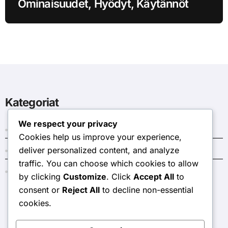
Ominaisuudet, Hyödyt, Käytännöt
Kategoriat
We respect your privacy
Automaatiotyökalut suomalaisille pienyrittäjille
Cookies help us improve your experience,
deliver personalized content, and analyze
Prosessien optimointi suomalaisissa yrityksissä
traffic. You can choose which cookies to allow
Työnkulkujen hallinta suomalaisissa yrityksissä
by clicking
Customize
. Click
Accept All
to
consent or
Reject All
to decline non-essential
cookies.
genodermatoses-