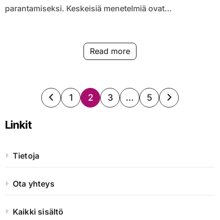
parantamiseksi. Keskeisiä menetelmiä ovat...
Read more
Posts
1
2
3
…
5
pagination
Linkit
Tietoja
Ota yhteys
Kaikki sisältö