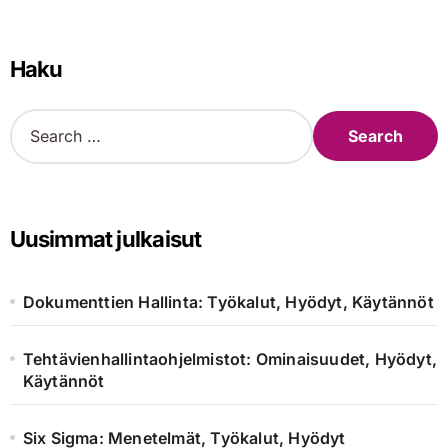
Haku
S
e
a
r
c
h
Uusimmat julkaisut
f
o
r
Dokumenttien Hallinta: Työkalut, Hyödyt, Käytännöt
:
Tehtävienhallintaohjelmistot: Ominaisuudet, Hyödyt,
Käytännöt
Six Sigma: Menetelmät, Työkalut, Hyödyt