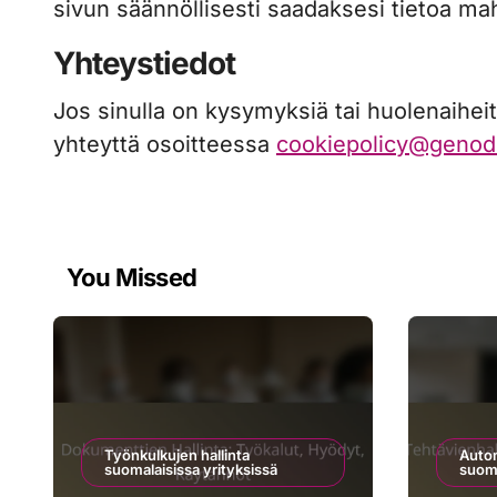
sivun säännöllisesti saadaksesi tietoa mah
Yhteystiedot
Jos sinulla on kysymyksiä tai huolenaihe
yhteyttä osoitteessa
cookiepolicy@genod
You Missed
Työnkulkujen hallinta
Auto
suomalaisissa yrityksissä
suomal