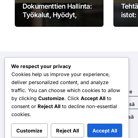
Dokumenttien Hallinta:
Tehtä
Työkalut, Hyödyt,
istot
Käytännöt
Hyödy
We respect your privacy
Kategoriat
Cookies help us improve your experience,
deliver personalized content, and analyze
traffic. You can choose which cookies to allow
Automaatiotyökalut suomalaisille pienyrittäjille
by clicking
Customize
. Click
Accept All
to
Prosessien optimointi suomalaisissa yrityksissä
consent or
Reject All
to decline non-essential
cookies.
Työnkulkujen hallinta suomalaisissa yrityksissä
Customize
Reject All
Accept All