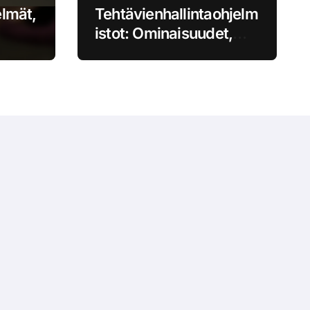
lmät,
Tehtävienhallintaohjelm
istot: Ominaisuudet,
Hyödyt, Käytännöt