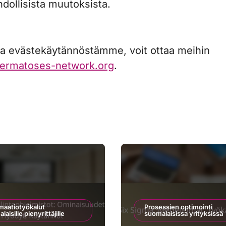
dollisista muutoksista.
ita evästekäytännöstämme, voit ottaa meihin
ermatoses-network.org
.
maatiotyökalut
Prosessien optimointi
aisille pienyrittäjille
suomalaisissa yrityksissä