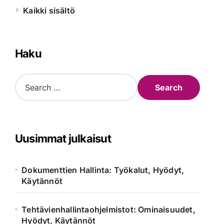
Kaikki sisältö
Haku
S
e
a
r
c
h
Uusimmat julkaisut
f
o
r
Dokumenttien Hallinta: Työkalut, Hyödyt,
:
Käytännöt
Tehtävienhallintaohjelmistot: Ominaisuudet,
Hyödyt, Käytännöt