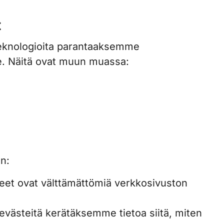
t
teknologioita parantaaksemme
e. Näitä ovat muun muassa:
in:
et ovat välttämättömiä verkkosivuston
västeitä kerätäksemme tietoa siitä, miten