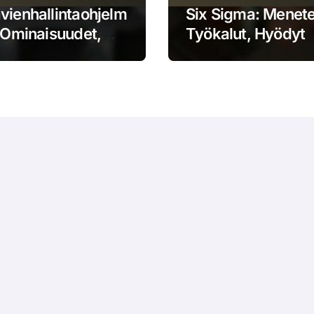
vienhallintaohjelm
Six Sigma: Menete
: Ominaisuudet,
Työkalut, Hyödyt
t, Käytännöt