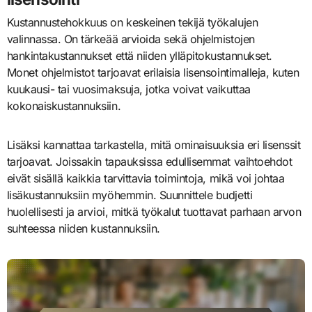
Kustannustehokkuus on keskeinen tekijä työkalujen
valinnassa. On tärkeää arvioida sekä ohjelmistojen
hankintakustannukset että niiden ylläpitokustannukset.
Monet ohjelmistot tarjoavat erilaisia lisensointimalleja, kuten
kuukausi- tai vuosimaksuja, jotka voivat vaikuttaa
kokonaiskustannuksiin.
Lisäksi kannattaa tarkastella, mitä ominaisuuksia eri lisenssit
tarjoavat. Joissakin tapauksissa edullisemmat vaihtoehdot
eivät sisällä kaikkia tarvittavia toimintoja, mikä voi johtaa
lisäkustannuksiin myöhemmin. Suunnittele budjetti
huolellisesti ja arvioi, mitkä työkalut tuottavat parhaan arvon
suhteessa niiden kustannuksiin.