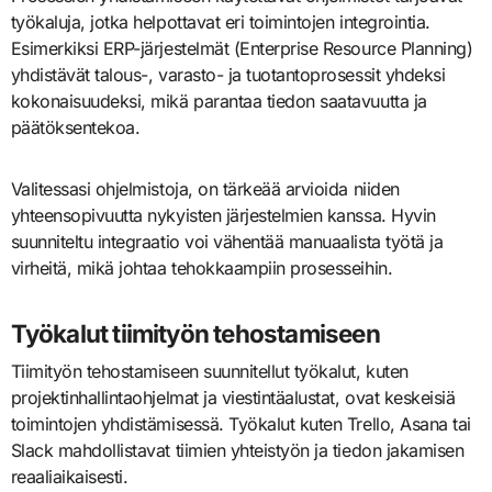
työkaluja, jotka helpottavat eri toimintojen integrointia.
Esimerkiksi ERP-järjestelmät (Enterprise Resource Planning)
yhdistävät talous-, varasto- ja tuotantoprosessit yhdeksi
kokonaisuudeksi, mikä parantaa tiedon saatavuutta ja
päätöksentekoa.
Valitessasi ohjelmistoja, on tärkeää arvioida niiden
yhteensopivuutta nykyisten järjestelmien kanssa. Hyvin
suunniteltu integraatio voi vähentää manuaalista työtä ja
virheitä, mikä johtaa tehokkaampiin prosesseihin.
Työkalut tiimityön tehostamiseen
Tiimityön tehostamiseen suunnitellut työkalut, kuten
projektinhallintaohjelmat ja viestintäalustat, ovat keskeisiä
toimintojen yhdistämisessä. Työkalut kuten Trello, Asana tai
Slack mahdollistavat tiimien yhteistyön ja tiedon jakamisen
reaaliaikaisesti.