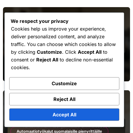
We respect your privacy
Cookies help us improve your experience,
deliver personalized content, and analyze
traffic. You can choose which cookies to allow
Työnkulkujen hallinta suomalaisissa yrityksissä
by clicking
Customize
. Click
Accept All
to
consent or
Reject All
to decline non-essential
Dokumenttien Hallinta: Työkalut,
cookies.
Hyödyt, Käytännöt
Customize
Reject All
Accept All
Automaatiotyökalut suomalaisille pienyrittäjille