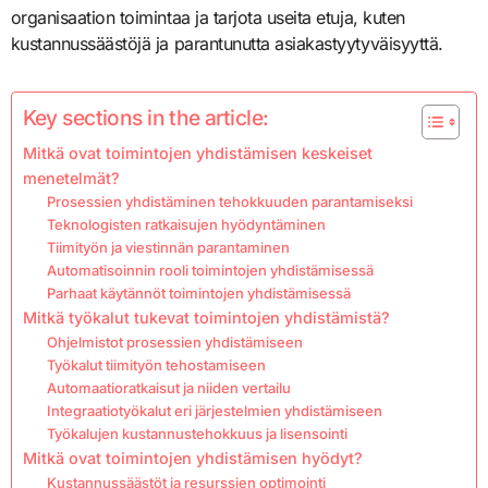
organisaation toimintaa ja tarjota useita etuja, kuten
kustannussäästöjä ja parantunutta asiakastyytyväisyyttä.
Key sections in the article:
Mitkä ovat toimintojen yhdistämisen keskeiset
menetelmät?
Prosessien yhdistäminen tehokkuuden parantamiseksi
Teknologisten ratkaisujen hyödyntäminen
Tiimityön ja viestinnän parantaminen
Automatisoinnin rooli toimintojen yhdistämisessä
Parhaat käytännöt toimintojen yhdistämisessä
Mitkä työkalut tukevat toimintojen yhdistämistä?
Ohjelmistot prosessien yhdistämiseen
Työkalut tiimityön tehostamiseen
Automaatioratkaisut ja niiden vertailu
Integraatiotyökalut eri järjestelmien yhdistämiseen
Työkalujen kustannustehokkuus ja lisensointi
Mitkä ovat toimintojen yhdistämisen hyödyt?
Kustannussäästöt ja resurssien optimointi