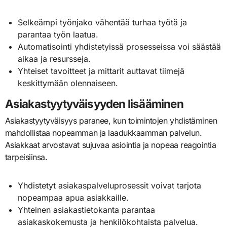
Selkeämpi työnjako vähentää turhaa työtä ja
parantaa työn laatua.
Automatisointi yhdistetyissä prosesseissa voi säästää
aikaa ja resursseja.
Yhteiset tavoitteet ja mittarit auttavat tiimejä
keskittymään olennaiseen.
Asiakastyytyväisyyden lisääminen
Asiakastyytyväisyys paranee, kun toimintojen yhdistäminen
mahdollistaa nopeamman ja laadukkaamman palvelun.
Asiakkaat arvostavat sujuvaa asiointia ja nopeaa reagointia
tarpeisiinsa.
Yhdistetyt asiakaspalveluprosessit voivat tarjota
nopeampaa apua asiakkaille.
Yhteinen asiakastietokanta parantaa
asiakaskokemusta ja henkilökohtaista palvelua.