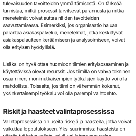
tulevaisuuden tavoitteiden ymmärtämisestä. On tärkeää
tunnistaa, mitkä prosessit tarvitsevat parannusta ja mitkä
menetelmät voivat auttaa näiden tavoitteiden
saavuttamisessa. Esimerkiksi, jos organisaatio haluaa
parantaa asiakaspalvelua, menetelmät, jotka keskittyvät
asiakaspalautteen keräämiseen ja analysoimiseen, voivat
olla erityisen hyödyllisiä.
Lisäksi on hyvä ottaa huomioon tiimien erityisosaaminen ja
käytettävissä olevat resurssit. Jos tiimillä on vahva tekninen
osaaminen, monimutkaisempien työkalujen käyttö voi olla
mahdollista. Toisaalta, jos tiimi on vähemmän kokenut,
yksinkertaisempi työkalu voi olla parempi vaihtoehto.
Riskit ja haasteet valintaprosessissa
Valintaprosessissa on useita riskejä ja haasteita, jotka voivat
vaikuttaa lopputulokseen. Yksi suurimmista haasteista on
väärän työkalun valinta, mikä voi johtaa resurssien