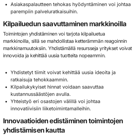
Asiakaspalautteen tehokas hyödyntäminen voi johtaa
parempiin palveluratkaisuihin.
Kilpailuedun saavuttaminen markkinoilla
Toimintojen yhdistäminen voi tarjota kilpailuetua
markkinoilla, sillä se mahdollistaa ketterämmän reagoinnin
markkinamuutoksiin. Yhdistämällä resursseja yritykset voivat
innovoida ja kehittää uusia tuotteita nopeammin.
Yhdistetyt tiimit voivat kehittää uusia ideoita ja
ratkaisuja tehokkaammin.
Kilpailukykyiset hinnat voidaan saavuttaa
kustannussäästöjen avulla.
Yhteistyö eri osastojen välillä voi johtaa
innovatiivisiin liiketoimintamalleihin.
Innovaatioiden edistäminen toimintojen
yhdistämisen kautta