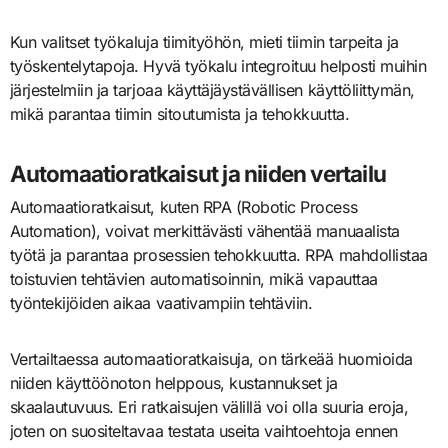
Kun valitset työkaluja tiimityöhön, mieti tiimin tarpeita ja
työskentelytapoja. Hyvä työkalu integroituu helposti muihin
järjestelmiin ja tarjoaa käyttäjäystävällisen käyttöliittymän,
mikä parantaa tiimin sitoutumista ja tehokkuutta.
Automaatioratkaisut ja niiden vertailu
Automaatioratkaisut, kuten RPA (Robotic Process
Automation), voivat merkittävästi vähentää manuaalista
työtä ja parantaa prosessien tehokkuutta. RPA mahdollistaa
toistuvien tehtävien automatisoinnin, mikä vapauttaa
työntekijöiden aikaa vaativampiin tehtäviin.
Vertailtaessa automaatioratkaisuja, on tärkeää huomioida
niiden käyttöönoton helppous, kustannukset ja
skaalautuvuus. Eri ratkaisujen välillä voi olla suuria eroja,
joten on suositeltavaa testata useita vaihtoehtoja ennen