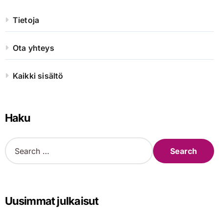
Tietoja
Ota yhteys
Kaikki sisältö
Haku
S
e
a
r
c
h
Uusimmat julkaisut
f
o