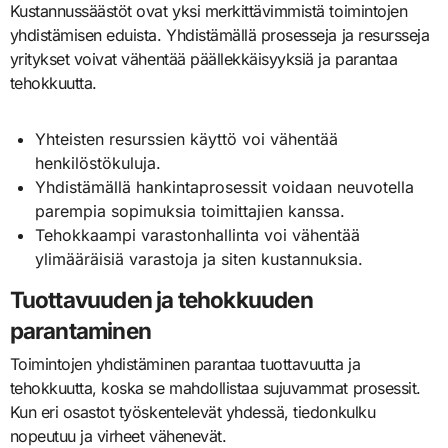
Kustannussäästöt ovat yksi merkittävimmistä toimintojen
yhdistämisen eduista. Yhdistämällä prosesseja ja resursseja
yritykset voivat vähentää päällekkäisyyksiä ja parantaa
tehokkuutta.
Yhteisten resurssien käyttö voi vähentää
henkilöstökuluja.
Yhdistämällä hankintaprosessit voidaan neuvotella
parempia sopimuksia toimittajien kanssa.
Tehokkaampi varastonhallinta voi vähentää
ylimääräisiä varastoja ja siten kustannuksia.
Tuottavuuden ja tehokkuuden
parantaminen
Toimintojen yhdistäminen parantaa tuottavuutta ja
tehokkuutta, koska se mahdollistaa sujuvammat prosessit.
Kun eri osastot työskentelevät yhdessä, tiedonkulku
nopeutuu ja virheet vähenevät.