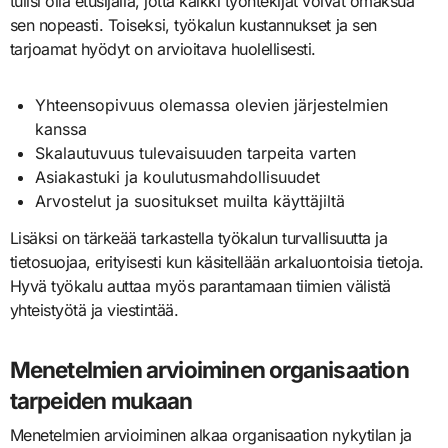
tulisi olla etusijalla, jotta kaikki työntekijät voivat omaksua
sen nopeasti. Toiseksi, työkalun kustannukset ja sen
tarjoamat hyödyt on arvioitava huolellisesti.
Yhteensopivuus olemassa olevien järjestelmien
kanssa
Skalautuvuus tulevaisuuden tarpeita varten
Asiakastuki ja koulutusmahdollisuudet
Arvostelut ja suositukset muilta käyttäjiltä
Lisäksi on tärkeää tarkastella työkalun turvallisuutta ja
tietosuojaa, erityisesti kun käsitellään arkaluontoisia tietoja.
Hyvä työkalu auttaa myös parantamaan tiimien välistä
yhteistyötä ja viestintää.
Menetelmien arvioiminen organisaation
tarpeiden mukaan
Menetelmien arvioiminen alkaa organisaation nykytilan ja