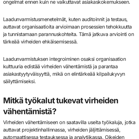
ongelmat ennen kuin ne vaikuttavat asiakaskokemukseen.
Laadunvarmistusmenetelmät, kuten auditoinnit ja testaus,
auttavat organisaatioita arvioimaan prosessien tehokkuutta
ja tunnistamaan parannuskohteita. Tämä jatkuva arviointi on
tärkeää virheiden ehkäisemisessä.
Laadunvarmistuksen integroiminen osaksi organisaation
kulttuuria edistää virheiden vähentämistä ja parantaa
asiakastyytyväisyyttä, mikä on elintärkeää kilpailukyvyn
säilyttämiseksi.
Mitkä työkalut tukevat virheiden
vähentämistä?
Virheiden vähentämiseen on saatavilla useita työkaluja, jotka
auttavat projektinhallinnassa, virheiden jäljittämisessä,
automaattisessa testauksessa ja analytiikassa. Oikeiden