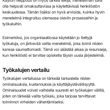
Käytön helppous on myös tärkeä tekijä; menetelmän tulisi
olla helposti omaksuttavissa ja käytettävissä henkilöstön
keskuudessa. Tämän lisäksi on hyvä arvioida, kuinka hyvin
menetelmä integroituu olemassa oleviin prosesseihin ja
työkaluihin.
Esimerkiksi, jos organisaatiossa käytetään jo tiettyjä
työkaluja, on järkevää valita menetelmä, joka toimii niiden
kanssa saumattomasti. Tämä voi säästää aikaa ja resursseja,
kun henkilöstö ei tarvitse opiskella täysin uusia järjestelmiä.
Työkalujen vertailu
Työkalujen vertailussa on tärkeää tarkastella niiden
ominaisuuksia, kustannuksia ja käyttäjäystävällisyyttä.
Ominaisuudet voivat vaihdella suuresti eri työkalujen välillä,
joten on tärkeää valita työkalu, joka tarjoaa tarvittavat
toiminnot virheiden vähentämiseksi.