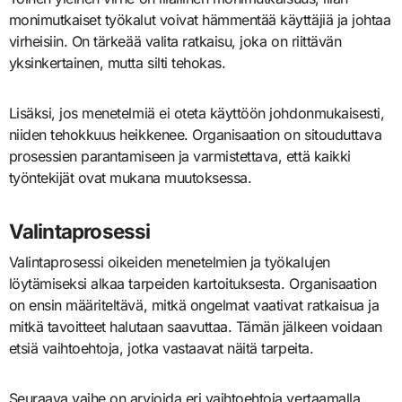
monimutkaiset työkalut voivat hämmentää käyttäjiä ja johtaa
virheisiin. On tärkeää valita ratkaisu, joka on riittävän
yksinkertainen, mutta silti tehokas.
Lisäksi, jos menetelmiä ei oteta käyttöön johdonmukaisesti,
niiden tehokkuus heikkenee. Organisaation on sitouduttava
prosessien parantamiseen ja varmistettava, että kaikki
työntekijät ovat mukana muutoksessa.
Valintaprosessi
Valintaprosessi oikeiden menetelmien ja työkalujen
löytämiseksi alkaa tarpeiden kartoituksesta. Organisaation
on ensin määriteltävä, mitkä ongelmat vaativat ratkaisua ja
mitkä tavoitteet halutaan saavuttaa. Tämän jälkeen voidaan
etsiä vaihtoehtoja, jotka vastaavat näitä tarpeita.
Seuraava vaihe on arvioida eri vaihtoehtoja vertaamalla