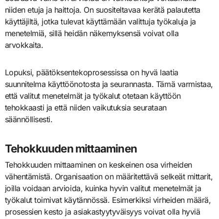
niiden etuja ja haittoja. On suositeltavaa kerätä palautetta
käyttäjiltä, jotka tulevat käyttämään valittuja työkaluja ja
menetelmiä, sillä heidän näkemyksensä voivat olla
arvokkaita.
Lopuksi, päätöksentekoprosessissa on hyvä laatia
suunnitelma käyttöönotosta ja seurannasta. Tämä varmistaa,
että valitut menetelmät ja työkalut otetaan käyttöön
tehokkaasti ja että niiden vaikutuksia seurataan
säännöllisesti.
Tehokkuuden mittaaminen
Tehokkuuden mittaaminen on keskeinen osa virheiden
vähentämistä. Organisaation on määritettävä selkeät mittarit,
joilla voidaan arvioida, kuinka hyvin valitut menetelmät ja
työkalut toimivat käytännössä. Esimerkiksi virheiden määrä,
prosessien kesto ja asiakastyytyväisyys voivat olla hyviä