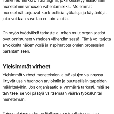
Toinen esimerkki on Six Sigma, joka keskittyy tilastollisiin
menetelmiin virheiden vähentämiseksi. Molemmat
menetelmät tarjoavat konkreettisia työkaluja ja käytäntöjä,
joita voidaan soveltaa eri toimialoilla.
On myös hyödyllistä tarkastella, miten muut organisaatiot
ovat onnistuneet virheiden vähentämisessä. Tämä voi tarjota
arvokkaita näkemyksiä ja inspiraatiota omien prosessien
parantamiseen.
Yleisimmät virheet
Yleisimmät virheet menetelmien ja työkalujen valinnassa
liittyvät usein huonoon arviointiin ja puutteellisiin tarpeiden
määrittelyihin. Jos organisaatio ei ymmärrä tarkasti, mitä se
tarvitsee, se voi päätyä valitsemaan väärän työkalun tai
menetelmän.
Toinen yleinen virhe on liiallinen monimutkaisuus; liian