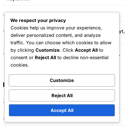
Six Sigma: Menetelmät, Työkalut, Hyödyt
We respect your privacy
Cookies help us improve your experience,
Tehtävienhallintaohjelmistot: Ominaisuudet, Hyödyt,
deliver personalized content, and analyze
Käytännöt
traffic. You can choose which cookies to allow
by clicking
Customize
. Click
Accept All
to
Työnkulkujen Automatisointi: Ohjelmistot, Hyödyt,
consent or
Reject All
to decline non-essential
Käytännöt
cookies.
Customize
Kategoriat
Reject All
Automaatiotyökalut suomalaisille pienyrittäjille
Accept All
Prosessien optimointi suomalaisissa yrityksissä