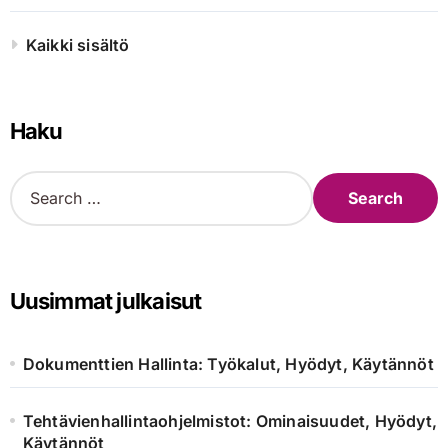
Kaikki sisältö
Haku
S
e
a
r
c
h
Uusimmat julkaisut
f
o
r
Dokumenttien Hallinta: Työkalut, Hyödyt, Käytännöt
:
Tehtävienhallintaohjelmistot: Ominaisuudet, Hyödyt,
Käytännöt