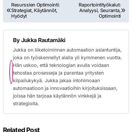
Post
Resurssien Optimointi:
Raportointityökalut:
Strategiat, Käytännöt,
Analyysi, Seuranta,
navigation
Hyödyt
Optimointi
By
Jukka Rautamäki
Jukka on liiketoiminnan automaation asiantuntija,
joka on työskennellyt alalla yli kymmenen vuotta.
Hän uskoo, että teknologian avulla voidaan
tehostaa prosesseja ja parantaa yritysten
kilpailukykyä. Jukka jakaa intohimoaan
automaatioon ja innovaatioihin kirjoituksissaan,
joissa hän tarjoaa käytännön vinkkejä ja
strategioita.
Related Post