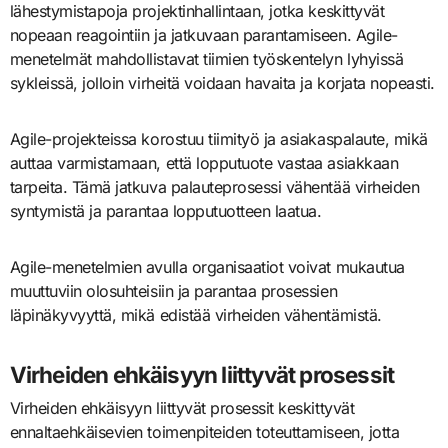
lähestymistapoja projektinhallintaan, jotka keskittyvät
nopeaan reagointiin ja jatkuvaan parantamiseen. Agile-
menetelmät mahdollistavat tiimien työskentelyn lyhyissä
sykleissä, jolloin virheitä voidaan havaita ja korjata nopeasti.
Agile-projekteissa korostuu tiimityö ja asiakaspalaute, mikä
auttaa varmistamaan, että lopputuote vastaa asiakkaan
tarpeita. Tämä jatkuva palauteprosessi vähentää virheiden
syntymistä ja parantaa lopputuotteen laatua.
Agile-menetelmien avulla organisaatiot voivat mukautua
muuttuviin olosuhteisiin ja parantaa prosessien
läpinäkyvyyttä, mikä edistää virheiden vähentämistä.
Virheiden ehkäisyyn liittyvät prosessit
Virheiden ehkäisyyn liittyvät prosessit keskittyvät
ennaltaehkäisevien toimenpiteiden toteuttamiseen, jotta