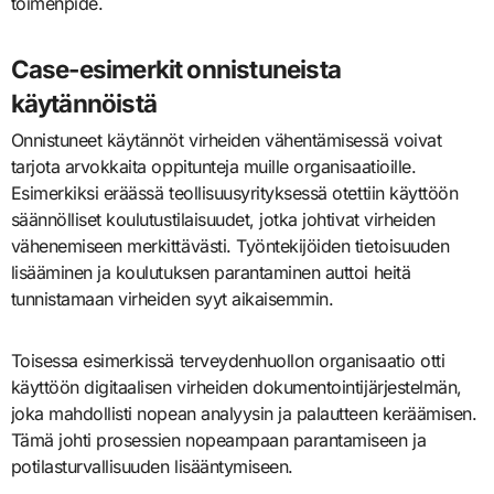
toimenpide.
Case-esimerkit onnistuneista
käytännöistä
Onnistuneet käytännöt virheiden vähentämisessä voivat
tarjota arvokkaita oppitunteja muille organisaatioille.
Esimerkiksi eräässä teollisuusyrityksessä otettiin käyttöön
säännölliset koulutustilaisuudet, jotka johtivat virheiden
vähenemiseen merkittävästi. Työntekijöiden tietoisuuden
lisääminen ja koulutuksen parantaminen auttoi heitä
tunnistamaan virheiden syyt aikaisemmin.
Toisessa esimerkissä terveydenhuollon organisaatio otti
käyttöön digitaalisen virheiden dokumentointijärjestelmän,
joka mahdollisti nopean analyysin ja palautteen keräämisen.
Tämä johti prosessien nopeampaan parantamiseen ja
potilasturvallisuuden lisääntymiseen.