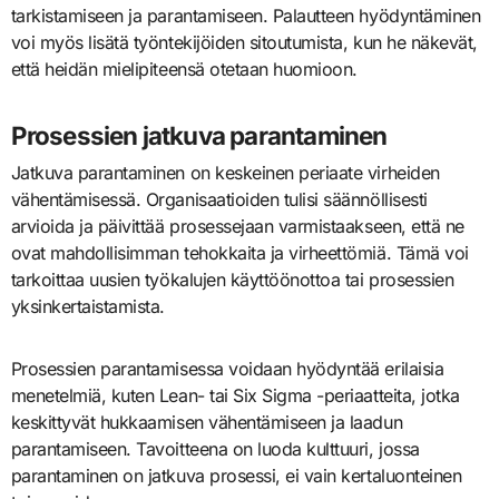
tarkistamiseen ja parantamiseen. Palautteen hyödyntäminen
voi myös lisätä työntekijöiden sitoutumista, kun he näkevät,
että heidän mielipiteensä otetaan huomioon.
Prosessien jatkuva parantaminen
Jatkuva parantaminen on keskeinen periaate virheiden
vähentämisessä. Organisaatioiden tulisi säännöllisesti
arvioida ja päivittää prosessejaan varmistaakseen, että ne
ovat mahdollisimman tehokkaita ja virheettömiä. Tämä voi
tarkoittaa uusien työkalujen käyttöönottoa tai prosessien
yksinkertaistamista.
Prosessien parantamisessa voidaan hyödyntää erilaisia
menetelmiä, kuten Lean- tai Six Sigma -periaatteita, jotka
keskittyvät hukkaamisen vähentämiseen ja laadun
parantamiseen. Tavoitteena on luoda kulttuuri, jossa
parantaminen on jatkuva prosessi, ei vain kertaluonteinen