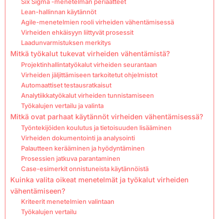
Six Sigma -menetelmän periaatteet
Lean-hallinnan käytännöt
Agile-menetelmien rooli virheiden vähentämisessä
Virheiden ehkäisyyn liittyvät prosessit
Laadunvarmistuksen merkitys
Mitkä työkalut tukevat virheiden vähentämistä?
Projektinhallintatyökalut virheiden seurantaan
Virheiden jäljittämiseen tarkoitetut ohjelmistot
Automaattiset testausratkaisut
Analytiikkatyökalut virheiden tunnistamiseen
Työkalujen vertailu ja valinta
Mitkä ovat parhaat käytännöt virheiden vähentämisessä?
Työntekijöiden koulutus ja tietoisuuden lisääminen
Virheiden dokumentointi ja analysointi
Palautteen kerääminen ja hyödyntäminen
Prosessien jatkuva parantaminen
Case-esimerkit onnistuneista käytännöistä
Kuinka valita oikeat menetelmät ja työkalut virheiden
vähentämiseen?
Kriteerit menetelmien valintaan
Työkalujen vertailu